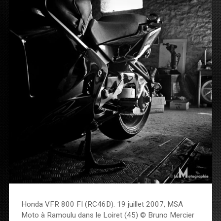
Honda VFR 800 FI (RC46D). 19 juillet 2007, MSA
Moto à Ramoulu dans le Loiret (45) © Bruno Mercier