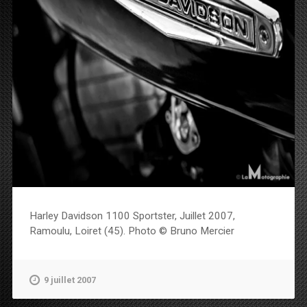
Harley Davidson 1100 Sportster, Juillet 2007,
Ramoulu, Loiret (45). Photo © Bruno Mercier
9 juillet 2007