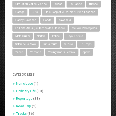
Circuit du Val de Vienne
Ducati
En Panne
fumée
Garage
Girls
Hale Bopp et le Dernier Litre d'Essence
Harley Davidson
Honda
Kawasaki
La Ferté Alais (Le Temps des Hélices)
Mellow Motorcycles
Moto-Guzzi
Norton
Police
Royal Enfield
Salon de la Moto
Sur la route
Suzuki
Triumph
Yacco
Yamaha
Youngtimers Festival
épave
CATÉGORIES
Non classé
(1)
Ordinary Life
(18)
Reportage
(38)
Road Trip
(2)
Tracks
(36)