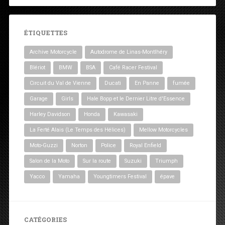
ÉTIQUETTES
Archive Motorcycle
Autodrome de Linas-Montlhéry
Blériot
BMW
BSA
Café Racer Festival
Circuit du Val de Vienne
Ducati
En Panne
fumée
Garage
Girls
Hale Bopp et le Dernier Litre d'Essence
Harley Davidson
Honda
Kawasaki
La Ferté Alais (Le Temps des Hélices)
Mellow Motorcycles
Moto-Guzzi
Norton
Police
Royal Enfield
Salon de la Moto
Sur la route
Suzuki
Triumph
Yacco
Yamaha
Youngtimers Festival
épave
CATÉGORIES