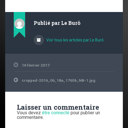
Publié par
Le Burô
Voir tous les articles par Le Burô
16 février 2017
Navigation de l’article
cropped-2016_06_18a_1765b_NB-1.jpg
Laisser un commentaire
Vous devez
être connecté
pour publier un
commentaire.