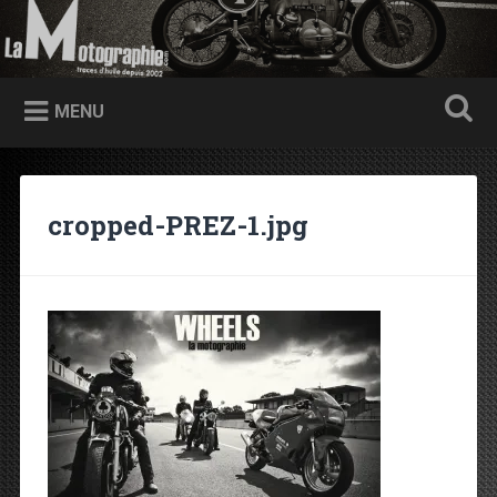
Accéder au contenu principal
Recherche
Traces d'huile depuis 2002
MENU
cropped-PREZ-1.jpg