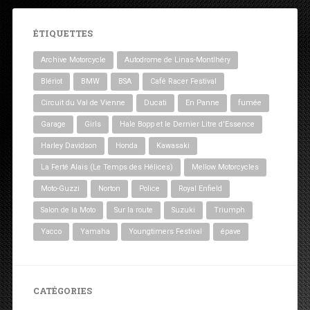
ÉTIQUETTES
Archive Motorcycle
Autodrome de Linas-Montlhéry
Blériot
BMW
BSA
Café Racer Festival
Circuit du Val de Vienne
Ducati
En Panne
fumée
Garage
Girls
Hale Bopp et le Dernier Litre d'Essence
Harley Davidson
Honda
Kawasaki
La Ferté Alais (Le Temps des Hélices)
Mellow Motorcycles
Moto-Guzzi
Norton
Police
Royal Enfield
Salon de la Moto
Sur la route
Suzuki
Triumph
Yacco
Yamaha
Youngtimers Festival
épave
CATÉGORIES