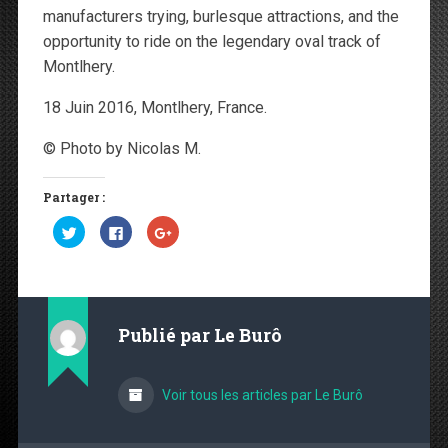
manufacturers trying, burlesque attractions, and the
opportunity to ride on the legendary oval track of
Montlhery.
18 Juin 2016, Montlhery, France.
© Photo by Nicolas M.
Partager :
C
C
C
l
l
l
i
i
i
q
q
q
u
u
u
e
e
e
z
z
z
p
p
p
o
o
o
Publié par
Le Burô
u
u
u
r
r
r
p
p
p
a
a
a
r
r
r
Voir tous les articles par Le Burô
t
t
t
a
a
a
g
g
g
e
e
e
r
r
r