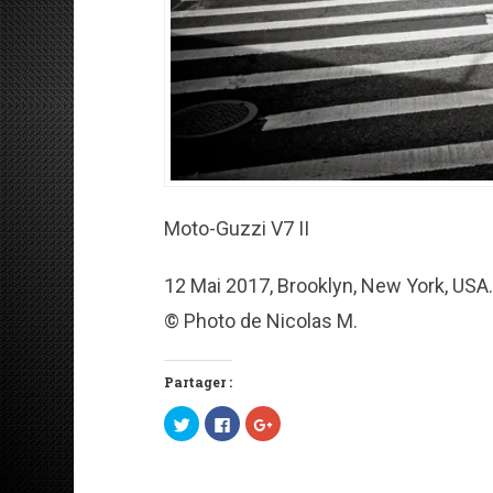
Moto-Guzzi V7 II
12 Mai 2017, Brooklyn, New York, USA.
© Photo de Nicolas M.
Partager :
C
C
C
l
l
l
i
i
i
q
q
q
u
u
u
e
e
e