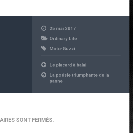
25 mai 2017
Ordinary Life
Moto-Guzzi
Navigation de l’article
Le placard à balai
La poésie triumphante de la
panne
AIRES SONT FERMÉS.