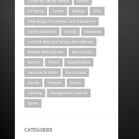
Circuit du Val de Vienne
Ducati
En Panne
fumée
Garage
Girls
Hale Bopp et le Dernier Litre d'Essence
Harley Davidson
Honda
Kawasaki
La Ferté Alais (Le Temps des Hélices)
Mellow Motorcycles
Moto-Guzzi
Norton
Police
Royal Enfield
Salon de la Moto
Sur la route
Suzuki
Triumph
Yacco
Yamaha
Youngtimers Festival
épave
CATÉGORIES