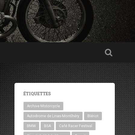
ÉTIQUETTES
Archive Motorcycle
Autodrome de Linas-Montlhéry
Blériot
BMW
BSA
Café Racer Festival