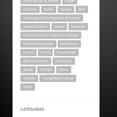
Circuit du Val de Vienne
Ducati
En Panne
fumée
Garage
Girls
Hale Bopp et le Dernier Litre d'Essence
Harley Davidson
Honda
Kawasaki
La Ferté Alais (Le Temps des Hélices)
Mellow Motorcycles
Moto-Guzzi
Norton
Police
Royal Enfield
Salon de la Moto
Sur la route
Suzuki
Triumph
Yacco
Yamaha
Youngtimers Festival
épave
CATÉGORIES