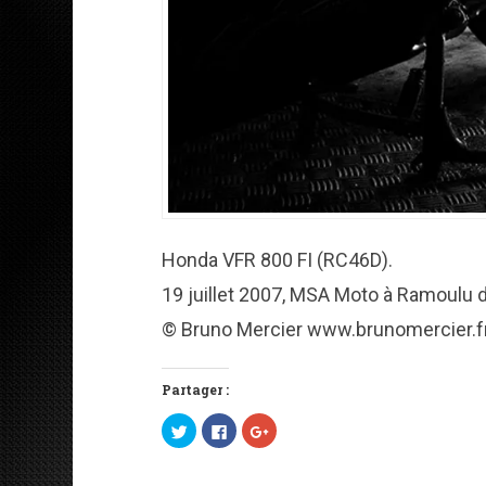
Honda VFR 800 FI (RC46D).
19 juillet 2007, MSA Moto à Ramoulu d
© Bruno Mercier www.brunomercier.f
Partager :
C
C
C
l
l
l
i
i
i
q
q
q
u
u
u