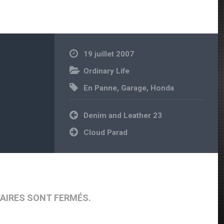
19 juillet 2007
Ordinary Life
En Panne
,
Garage
,
Honda
Navigation de l’article
Denim and Leather 23
Cloud Parad
AIRES SONT FERMÉS.