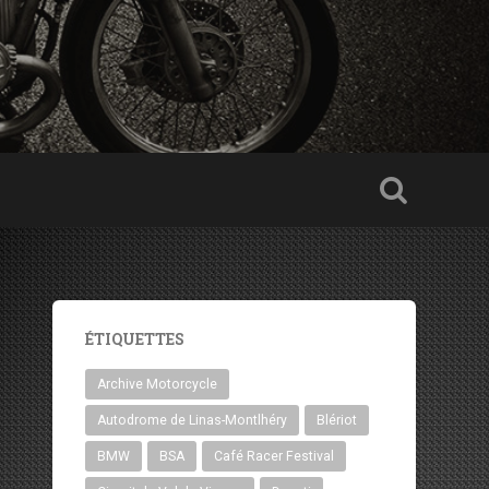
ÉTIQUETTES
Archive Motorcycle
Autodrome de Linas-Montlhéry
Blériot
BMW
BSA
Café Racer Festival