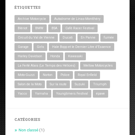
ÉTIQUETTES
Archive Motorcycle
Autodrome de Linas-Montlhéry
Blériot
BMW
BSA
Café Racer Festival
Circuit du Val de Vienne
Ducati
En Panne
fumée
Garage
Girls
Hale Bopp et le Dernier Litre d'Essence
Harley Davidson
Honda
Kawasaki
La Ferté Alais (Le Temps des Hélices)
Mellow Motorcycles
Moto-Guzzi
Norton
Police
Royal Enfield
Salon de la Moto
Sur la route
Suzuki
Triumph
Yacco
Yamaha
Youngtimers Festival
épave
CATÉGORIES
Non classé
(1)