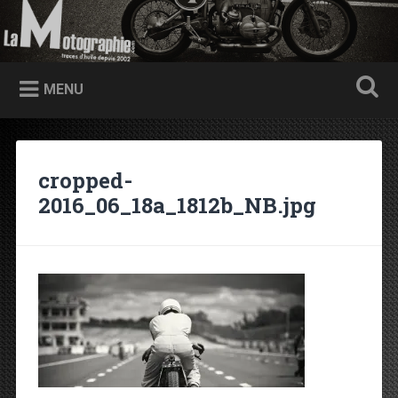
Accéder au contenu principal
Recherche
Traces d'huile depuis 2002
MENU
cropped-
2016_06_18a_1812b_NB.jpg