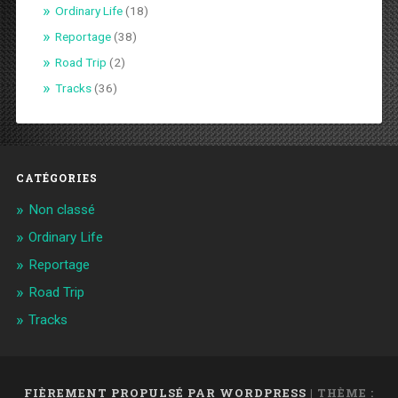
Ordinary Life
(18)
Reportage
(38)
Road Trip
(2)
Tracks
(36)
CATÉGORIES
Non classé
Ordinary Life
Reportage
Road Trip
Tracks
FIÈREMENT PROPULSÉ PAR WORDPRESS
|
THÈME :