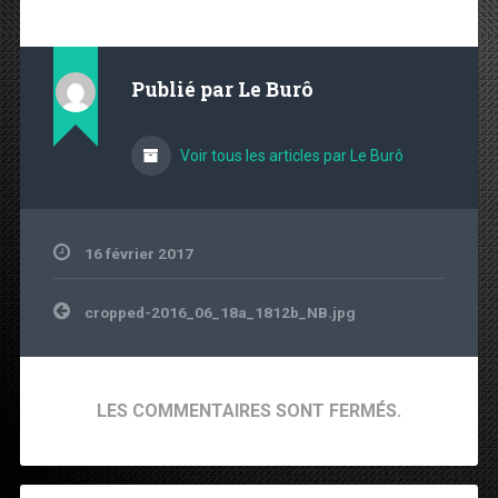
Publié par
Le Burô
Voir tous les articles par Le Burô
16 février 2017
Navigation de l’article
cropped-2016_06_18a_1812b_NB.jpg
LES COMMENTAIRES SONT FERMÉS.