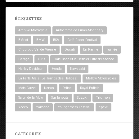
ÉTIQUETTES
Archive Motorcycle
Autodrome de Linas-Montlhéry
Blériot
BMW
BSA
Café Racer Festival
Circuit du Val de Vienne
Ducati
En Panne
fumée
Garage
Girls
Hale Bopp et le Dernier Litre d'Essence
Harley Davidson
Honda
Kawasaki
La Ferté Alais (Le Temps des Hélices)
Mellow Motorcycles
Moto-Guzzi
Norton
Police
Royal Enfield
Salon de la Moto
Sur la route
Suzuki
Triumph
Yacco
Yamaha
Youngtimers Festival
épave
CATÉGORIES