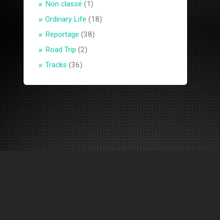
Non classé
(1)
Ordinary Life
(18)
Reportage
(38)
Road Trip
(2)
Tracks
(36)