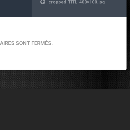
Navigation de l’article
cropped-TITL-400×100.jpg
AIRES SONT FERMÉS.