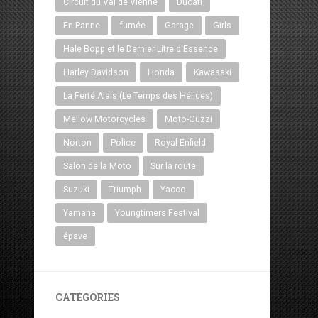
Circuit du Val de Vienne
Ducati
En Panne
fumée
Garage
Girls
Hale Bopp et le Dernier Litre d'Essence
Harley Davidson
Honda
Kawasaki
La Ferté Alais (Le Temps des Hélices)
Mellow Motorcycles
Moto-Guzzi
Norton
Police
Royal Enfield
Salon de la Moto
Sur la route
Suzuki
Triumph
Yacco
Yamaha
Youngtimers Festival
épave
CATÉGORIES