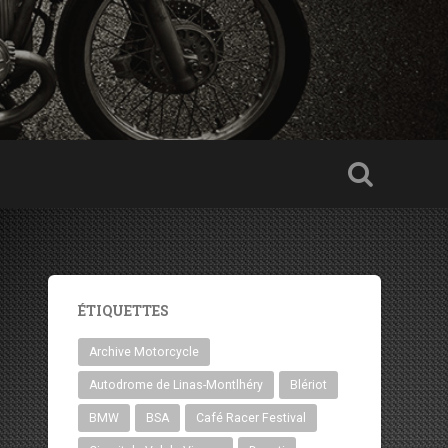
ÉTIQUETTES
Archive Motorcycle
Autodrome de Linas-Montlhéry
Blériot
BMW
BSA
Café Racer Festival